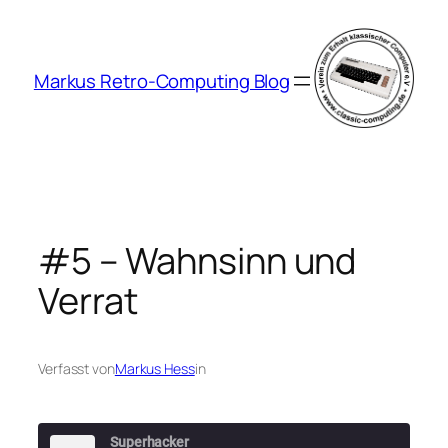
Zum
Inhalt
springen
Markus Retro-Computing Blog
#5 – Wahnsinn und
Verrat
Verfasst von
Markus Hess
in
Superhacker