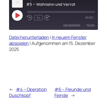
#5 – Wahnsinn und Verrat
Play
1x
00:00
/
Rewind
Fast
Episode
10
Forward
ABONNIEREN
TEILEN
Seconds
30
seconds
Datei herunterladen
|
In neuem Fenster
TEILEN
abspielen
|
Aufgenommen am 15. Dezember
RSS FEED
2025
LINK
EMBED
←
#4 – Operation
#6 – Freunde und
Duschkopf
Feinde
→