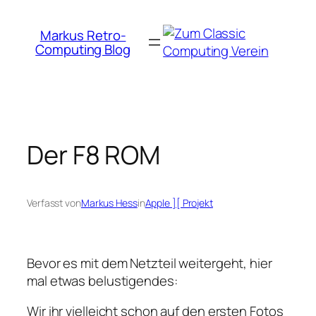
Zum
Inhalt
Markus Retro-
springen
Computing Blog
Der F8 ROM
Verfasst von
Markus Hess
in
Apple ][ Projekt
Bevor es mit dem Netzteil weitergeht, hier
mal etwas belustigendes:
Wir ihr vielleicht schon auf den ersten Fotos