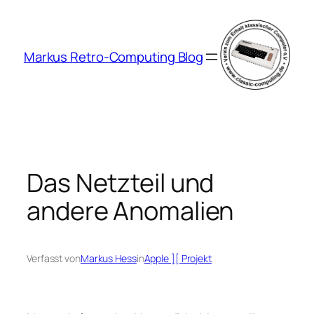
Zum
Inhalt
springen
Markus Retro-Computing Blog
Das Netzteil und
andere Anomalien
Verfasst von
Markus Hess
in
Apple ][ Projekt