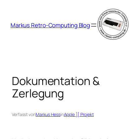
Zum
Inhalt
springen
Markus Retro-Computing Blog
Dokumentation &
Zerlegung
Verfasst von
Markus Hess
in
Apple ][ Projekt