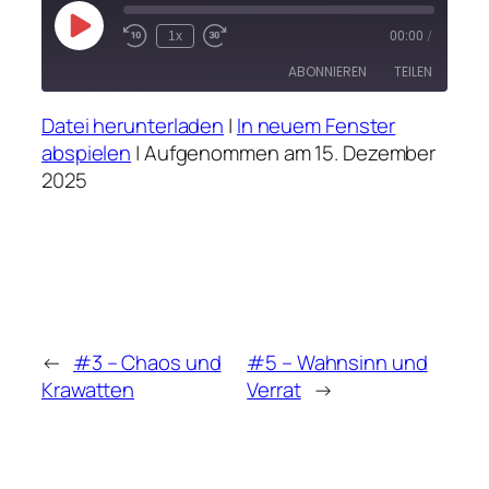
Play
1x
00:00
/
Rewind
Fast
Episode
10
Forward
ABONNIEREN
TEILEN
Seconds
30
seconds
Datei herunterladen
|
In neuem Fenster
TEILEN
abspielen
|
Aufgenommen am 15. Dezember
RSS FEED
2025
LINK
EMBED
←
#3 – Chaos und
#5 – Wahnsinn und
Krawatten
Verrat
→