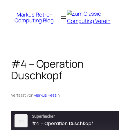
Zum
Inhalt
Markus Retro-
springen
Computing Blog
#4 – Operation
Duschkopf
Verfasst von
Markus Hess
in
Superhacker
#4 – Operation Duschkopf