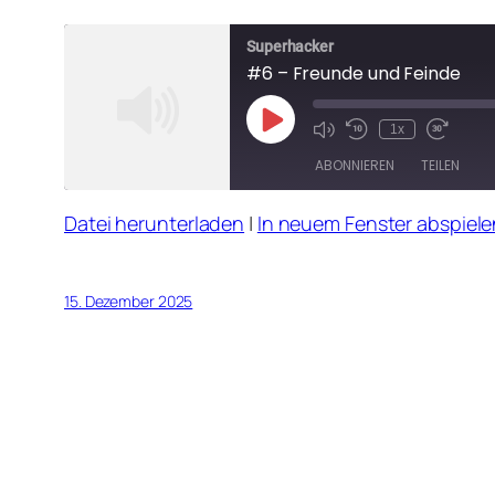
Superhacker
#6 – Freunde und Feinde
Play
1x
Mute/Unmute
Rewind
Fast
Episode
Episode
10
Forward
ABONNIEREN
TEILEN
Seconds
30
seconds
Datei herunterladen
|
In neuem Fenster abspiele
TEILEN
RSS FEED
LINK
15. Dezember 2025
EMBED