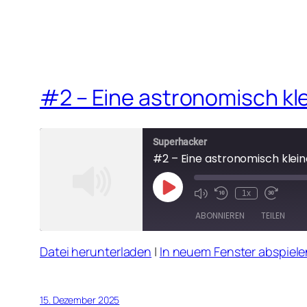
#2 – Eine astronomisch k
Superhacker
#2 – Eine astronomisch kle
Play
1x
Mute/Unmute
Rewind
Fast
Episode
Episode
10
Forward
ABONNIEREN
TEILEN
Seconds
30
seconds
Datei herunterladen
|
In neuem Fenster abspiele
TEILEN
RSS FEED
LINK
15. Dezember 2025