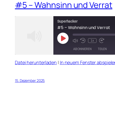
#5 – Wahnsinn und Verrat
Superhacker
#5 – Wahnsinn und Verrat
Play
1x
Mute/Unmute
Rewind
Fast
Episode
Episode
10
Forward
ABONNIEREN
TEILEN
Seconds
30
seconds
Datei herunterladen
|
In neuem Fenster abspiele
TEILEN
RSS FEED
LINK
15. Dezember 2025
EMBED