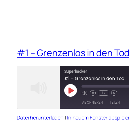
EMBED
#1 – Grenzenlos in den To
Superhacker
#1 – Grenzenlos in den Tod
Play
1x
Mute/Unmute
Rewind
Fast
Episode
Episode
10
Forward
ABONNIEREN
TEILEN
Seconds
30
seconds
Datei herunterladen
|
In neuem Fenster abspiele
TEILEN
RSS FEED