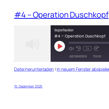
#4 – Operation Duschkopf
Superhacker
#4 – Operation Duschkopf
Play
1x
Mute/Unmute
Rewind
Fast
Episode
Episode
10
Forward
ABONNIEREN
TEILEN
Seconds
30
seconds
Datei herunterladen
|
In neuem Fenster abspiele
TEILEN
RSS FEED
LINK
15. Dezember 2025
EMBED