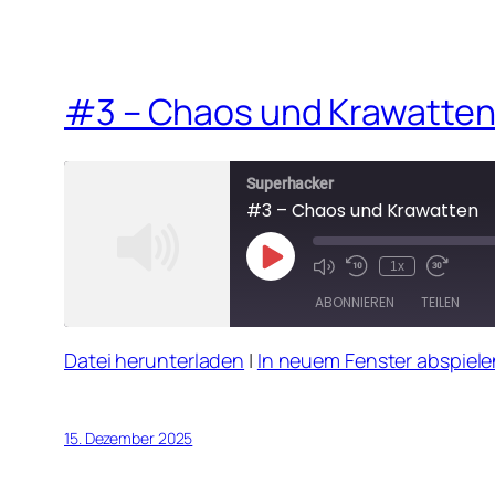
#3 – Chaos und Krawatte
Superhacker
#3 – Chaos und Krawatten
Play
1x
Mute/Unmute
Rewind
Fast
Episode
Episode
10
Forward
ABONNIEREN
TEILEN
Seconds
30
seconds
Datei herunterladen
|
In neuem Fenster abspiele
TEILEN
RSS FEED
LINK
15. Dezember 2025
EMBED