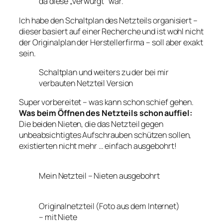
da diese „verwürgt“ war.
Ich habe den Schaltplan des Netzteils organisiert –
dieser basiert auf einer Recherche und ist wohl nicht
der Originalplan der Herstellerfirma – soll aber exakt
sein.
Schaltplan und weiters zu der bei mir
verbauten Netzteil Version
Super vorbereitet – was kann schon schief gehen.
Was beim Öffnen des Netzteils schon auffiel:
Die beiden Nieten, die das Netzteil gegen
unbeabsichtigtes Aufschrauben schützen sollen,
existierten nicht mehr … einfach ausgebohrt!
Mein Netzteil – Nieten ausgebohrt
Originalnetzteil (Foto aus dem Internet)
– mit Niete