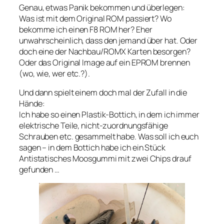
Genau, etwas Panik bekommen und überlegen:
Was ist mit dem Original ROM passiert? Wo
bekomme ich einen F8 ROM her? Eher
unwahrscheinlich, dass den jemand über hat. Oder
doch eine der Nachbau/ROMX Karten besorgen?
Oder das Original Image auf ein EPROM brennen
(wo, wie, wer etc.?).
Und dann spielt einem doch mal der Zufall in die
Hände:
Ich habe so einen Plastik-Bottich, in dem ich immer
elektrische Teile, nicht-zuordnungsfähige
Schrauben etc. gesammelt habe. Was soll ich euch
sagen – in dem Bottich habe ich ein Stück
Antistatisches Moosgummi mit zwei Chips drauf
gefunden …