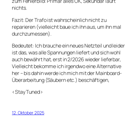
zum Fehlerbild: Primär alles OK, Sekundär läuft
nichts.
Fazit: Der Trafo ist wahrscheinlich nicht zu
reparieren (vielleicht baue ich ihn aus, um ihn mal
durchzumessen).
Bedeutet: Ich brauche ein neues Netzteil und leider
ist das, was alle Spannungen liefert und sich wohl
auch bewährt hat, erst in 2/2026 wieder lieferbar,
Vielleicht bekomme ich irgendwo eine Alternative
her – bis dahin werde ich mich mit der Mainboard-
Überarbeitung (Säubern etc.) beschäftigen,
<Stay Tuned>
12. Oktober 2025