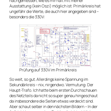
nachgemessen, wie es mir halt mit meiner
Ausstattung (kein Oszi) möglich ist: Primärkreis hat
ungefähr die Werte, die auch hier angegeben sind –
besonders die 330V:
Prüfung auf 330V im Primärkreis
So weit, so gut. Allerdings keine Spannung im
Sekundärkreis – nix, nirgendwo. Vermutung: Der
Haupt-Trafo. Ich hatte beim ersten Durchschauen
des Netzteils da nicht so super genau hingeschaut
da insbesondere die Seiten etwas verdeckt sind.
Aber schaut selber in den nächsten Bildern – In der