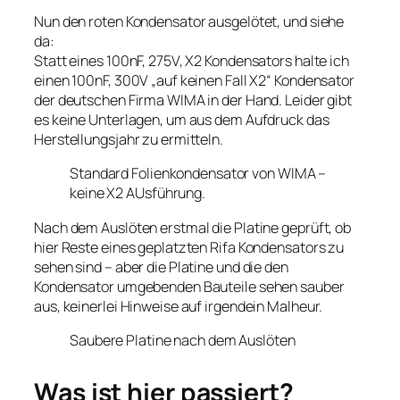
Nun den roten Kondensator ausgelötet, und siehe
da:
Statt eines 100nF, 275V, X2 Kondensators halte ich
einen 100nF, 300V „auf keinen Fall X2“ Kondensator
der deutschen Firma WIMA in der Hand. Leider gibt
es keine Unterlagen, um aus dem Aufdruck das
Herstellungsjahr zu ermitteln.
Standard Folienkondensator von WIMA –
keine X2 AUsführung.
Nach dem Auslöten erstmal die Platine geprüft, ob
hier Reste eines geplatzten Rifa Kondensators zu
sehen sind – aber die Platine und die den
Kondensator umgebenden Bauteile sehen sauber
aus, keinerlei Hinweise auf irgendein Malheur.
Saubere Platine nach dem Auslöten
Was ist hier passiert?