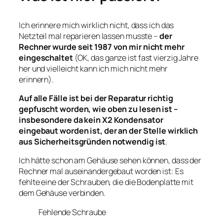
Ich erinnere mich wirklich nicht, dass ich das
Netzteil mal reparieren lassen musste –
der
Rechner wurde seit 1987 von mir nicht mehr
eingeschaltet
(OK, das ganze ist fast vierzig Jahre
her und vielleicht kann ich mich nicht mehr
erinnern).
Auf alle Fälle ist bei der Reparatur richtig
gepfuscht worden, wie oben zu lesen ist –
insbesondere da kein X2 Kondensator
eingebaut worden ist, der an der Stelle wirklich
aus Sicherheitsgründen notwendig ist
.
Ich hätte schon am Gehäuse sehen können, dass der
Rechner mal auseinandergebaut worden ist: Es
fehlte eine der Schrauben, die die Bodenplatte mit
dem Gehäuse verbinden.
Fehlende Schraube